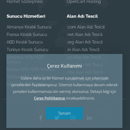
Hizmet Sözleşmesi
OpenCart Hosting
Sunucu Hizmetleri
Alan Adı Tescil
Almanya Kiralık Sunucu
.com Alan Adı Tescil
Fransa Kiralık Sunucu
.net Alan Adı Tescil
ABD Kiralık Sunucu
.org Alan Adı Tescil
Türkiye Kiralık Sunucu
.in Alan Adı Tescil
Almanya VPS/VDS
.co Alan Adı Tescil
Sunucu
Çerez Kullanımı
.pro Alan Adı Tescil
Fransa VPS/VDS Sunucu
.site Alan Adı Tescil
Türkiye VPS/VDS Sunucu
Sizlere daha iyi bir hizmet sunabilmek için sitemizde
.mobi Alan Adı Tescil
çerezlerden faydalanıyoruz. Sitemizi kullanmaya devam ederek
ABD VPS/VDS Sunucu
çerezleri kullanmamıza izin vermiş olursunuz. Detaylı bilgi için
Çerez Politikamızı
inceleyebilirsiniz.
Tamam