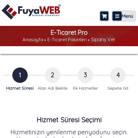
Menü
E-Ticaret Pro
Sipariş Ver
Anasayfa
E-Ticaret Paketleri
1
2
3
4
Hizmet Süresi
Alan Adı Belirle
Ek Hizmetler
Sepete Git
Hizmet Süresi Seçimi
Hizmetinizin yenilenme periyodunu seçin.