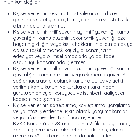
mümkün değildir.
Kişisel verilerinin resmi istatistik ile anonim hâle
getirilmek suretiyle araştırma, planlama ve istatistik
gibi amaçlarla işlenmesi.
Kişisel verilerinin millî savunmayı, millî güvenliği, kamu
güvenliğini, kamu düzenini, ekonomik güvenliği, özel
hayatın gizliliğini veya kişilik haklarını ihlal etmemek ya
da suç teşkil etmemek kaydıyla, sanat, tarih,
edebiyat veya bilimsel amaçlarla ya da ifade
özgürlüğü kapsamında işlenmesi.
Kişisel verilerinin millî savunmayı, millî güvenliği, kamu
güvenliğini, kamu düzenini veya ekonomik güvenliği
sağlamaya yönelik olarak kanunla görev ve yetki
verilmiş kamu kurum ve kuruluşları tarafından
yürütülen önleyici, koruyucu ve istihbari faaliyetler
kapsamında işlenmesi.
Kişisel verilerinin soruşturma, kovuşturma, yargılama
ve ya infaz işlemlerine ilişkin olarak yargı makamları
veya infaz mercileri tarafından işlenmesi.
KVKK Kanunu’nun 28. maddesinin 2. fıkrası uyarınca,
zararın giderilmesini talep etme hakkı hariç olmak
üzere, aşağıdaki durumlarda da hakların ileri