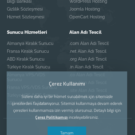
Bilgi Bankası
WordPress Hosting
Gizlilik Sözleşmesi
Joomla Hosting
Hizmet Sözleşmesi
OpenCart Hosting
Sunucu Hizmetleri
Alan Adı Tescil
Almanya Kiralık Sunucu
.com Alan Adı Tescil
Fransa Kiralık Sunucu
.net Alan Adı Tescil
ABD Kiralık Sunucu
.org Alan Adı Tescil
Türkiye Kiralık Sunucu
.in Alan Adı Tescil
Almanya VPS/VDS
.co Alan Adı Tescil
Sunucu
Çerez Kullanımı
.pro Alan Adı Tescil
Fransa VPS/VDS Sunucu
.site Alan Adı Tescil
Türkiye VPS/VDS Sunucu
Sizlere daha iyi bir hizmet sunabilmek için sitemizde
.mobi Alan Adı Tescil
çerezlerden faydalanıyoruz. Sitemizi kullanmaya devam ederek
ABD VPS/VDS Sunucu
çerezleri kullanmamıza izin vermiş olursunuz. Detaylı bilgi için
Çerez Politikamızı
inceleyebilirsiniz.
Tamam