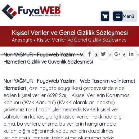
Menü
Kişisel Veriler ve Genel Gizlilik Sözleşmesi
Kişisel Veriler ve Genel Gizlilik Sözleşmesi
Anasayfa
Nuri YAĞMUR - FuyaWeb Yazılım - Web Tasarım ve İnternet
Hizmetleri Gizlilik ve Güvenlik Sözleşmesi
Nuri YAĞMUR - FuyaWeb Yazılım - Web Tasarım ve İnternet
Hizmetleri
, özel hayata saygı ilkesi çerçevesinde elde
edilen kişisel veriler 6698 Sayılı Kişisel Verilerin Korunması
Kanunu (‘KVK Kanunu’) (KVKK olarak anılacaktır.)
şirketimiz tarafından işlenmektedir. KVKK kişisel veri
sahiplerinin kendisiyle ilgili kişisel veriler hakkında bilgi
alma, bu verilere erişme, bu verilerin hangi amaçla
kullanıldığını öğrenmek ve bu verilerin düzeltilmesi
veyahutta silinmesini talep etme oluşturma hakkı