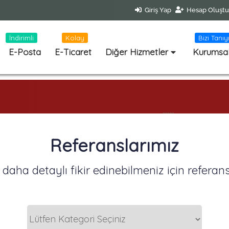
Giriş Yap
Hesap Oluştu
İndirimli
Kolay
Bizi Tanıy
E-Posta
E-Ticaret
Diğer Hizmetler
Kurumsa
Referanslarımız
aha detaylı fikir edinebilmeniz için referansla