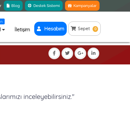
r
Blog
Destek Sistemi
Kampanyalar
ın
Hesabım
Sepet
l
İletişim
0
rımızı inceleyebilirsiniz."