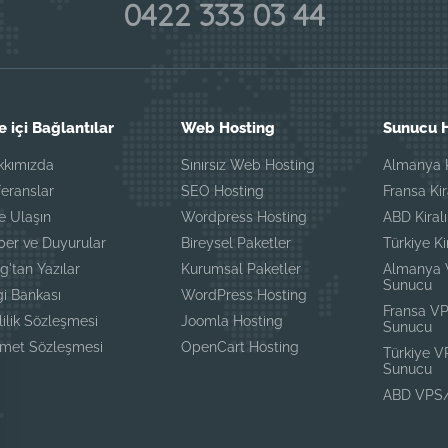
0422 333 03 44
e içi Bağlantılar
Web Hosting
Sunucu H
kkımızda
Sınırsız Web Hosting
Almanya K
eranslar
SEO Hosting
Fransa Ki
e Ulaşın
Wordpress Hosting
ABD Kiral
ber ve Duyurular
Bireysel Paketler
Türkiye K
g'tan Yazılar
Kurumsal Paketler
Almanya
Sunucu
gi Bankası
WordPress Hosting
Fransa V
lilik Sözleşmesi
Joomla Hosting
Sunucu
zmet Sözleşmesi
OpenCart Hosting
Türkiye 
Sunucu
ABD VPS