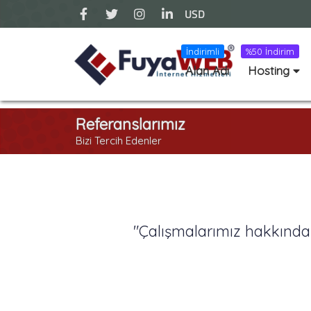
USD
İndirimli
%50 İndirim
Alan Adı
Hosting
Referanslarımız
Bizi Tercih Edenler
"Çalışmalarımız hakkında d