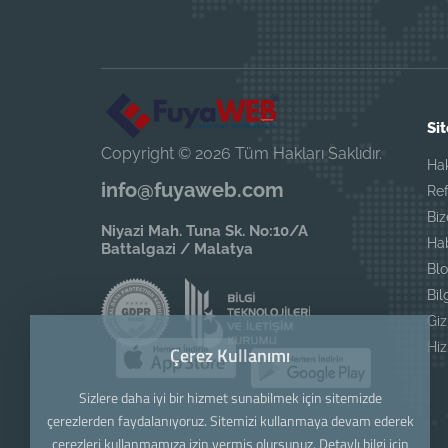
Sit
Copyright © 2026 Tüm Hakları Saklıdır.
Ha
info@fuyaweb.com
Ref
Biz
Niyazi Mah. Tuna Sk. No:10/A
Ha
Battalgazi / Malatya
Blo
Bil
Giz
Hi
Çerez Kullanımı
Sizlere daha iyi bir hizmet sunabilmek için sitemizde
çerezlerden faydalanıyoruz. Sitemizi kullanmaya devam ederek
çerezleri kullanmamıza izin vermiş olursunuz. Detaylı bilgi için