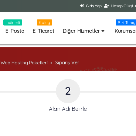
Giriş Yap
Hesap Oluştu
İndirimli
Kolay
Bizi Tanıy
E-Posta
E-Ticaret
Diğer Hizmetler
Kurumsa
Sipariş Ver
 Web Hosting Paketleri
2
Alan Adı Belirle