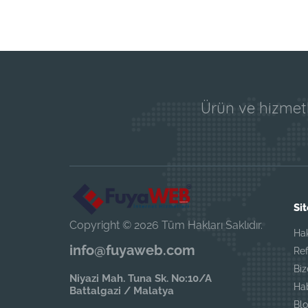
Ürün ve hizmetl
Sit
Copyright © 2026 Tüm Hakları Saklıdır.
Ha
info@fuyaweb.com
Ref
Biz
Niyazi Mah. Tuna Sk. No:10/A
Ha
Battalgazi / Malatya
Blo