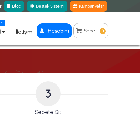
r
Blog
Destek Sistemi
Kampanyalar
ın
Hesabım
Sepet
l
İletişim
0
3
Sepete Git