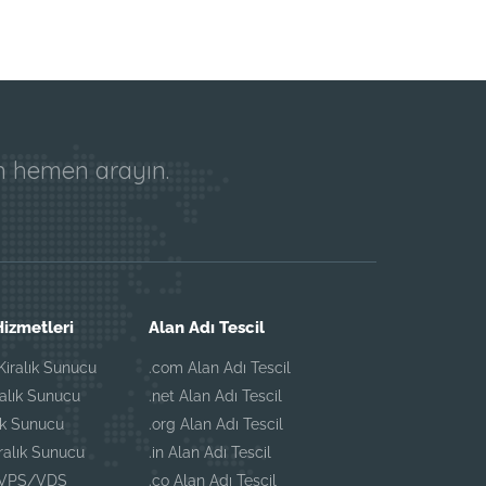
in hemen arayın.
izmetleri
Alan Adı Tescil
iralık Sunucu
.com Alan Adı Tescil
ralık Sunucu
.net Alan Adı Tescil
ık Sunucu
.org Alan Adı Tescil
iralık Sunucu
.in Alan Adı Tescil
 VPS/VDS
.co Alan Adı Tescil