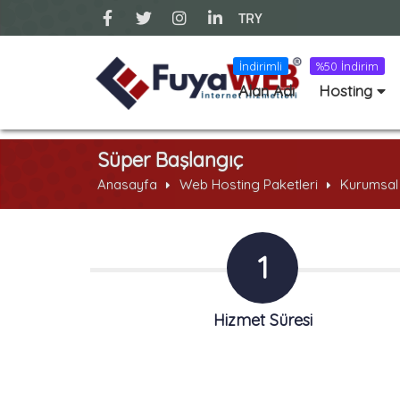
TRY
İndirimli
%50 İndirim
Alan Adı
Hosting
Süper Başlangıç
Anasayfa
Web Hosting Paketleri
Kurumsal
1
Hizmet Süresi