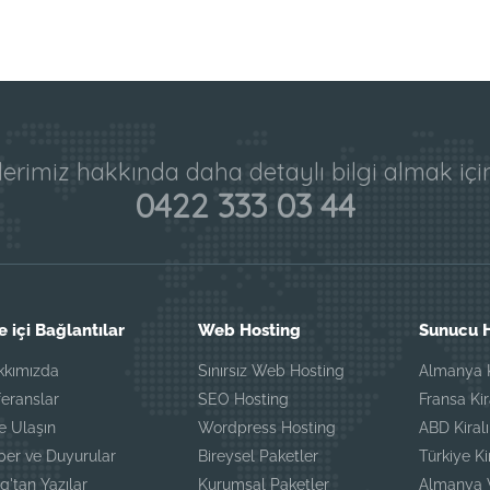
erimiz hakkında daha detaylı bilgi almak iç
0422 333 03 44
e içi Bağlantılar
Web Hosting
Sunucu H
kkımızda
Sınırsız Web Hosting
Almanya K
eranslar
SEO Hosting
Fransa Ki
e Ulaşın
Wordpress Hosting
ABD Kiral
ber ve Duyurular
Bireysel Paketler
Türkiye K
g'tan Yazılar
Kurumsal Paketler
Almanya